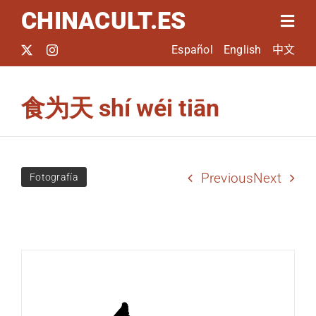
Saltar
CHINACULT.ES
Togg
al
Navig
Español
English
中文
contenido
Inicio
食为天 shí wéi tiān
El proyecto
Previous
Next
Noticias
Fotografía
Quiénes somos
Jornadas