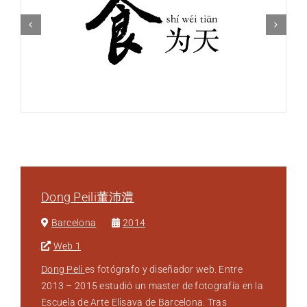
Bibliografía
Contacto
Dong Peili董沛澧
Barcelona
2014
Web 1
Dong Peli
es fotógrafo y diseñador web. Entre
2013 – 2015 estudió un master de fotografía en la
Escuela de Arte Elisava de Barcelona. Tras