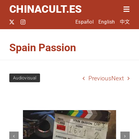
Saltar
CHINACULT.ES
Togg
al
Navig
Español
English
中文
contenido
Inicio
Spain Passion
El proyecto
Previous
Next
Noticias
Audiovisual
Quiénes somos
Jornadas